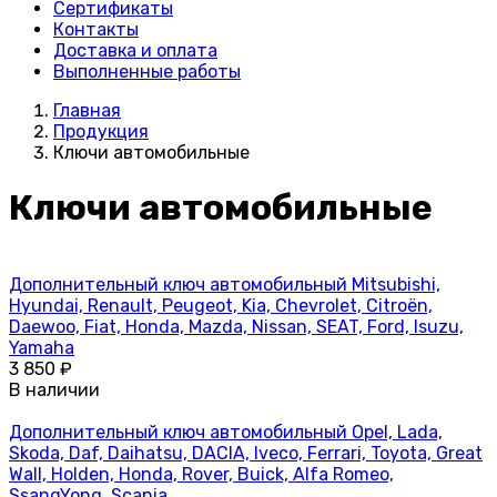
Сертификаты
Контакты
Доставка и оплата
Выполненные работы
Главная
Продукция
Ключи автомобильные
Ключи автомобильные
Дополнительный ключ автомобильный Mitsubishi,
Hyundai, Renault, Peugeot, Kia, Chevrolet, Citroën,
Daewoo, Fiat, Honda, Mazda, Nissan, SEAT, Ford, Isuzu,
Yamaha
3 850 ₽
В наличии
Дополнительный ключ автомобильный Opel, Lada,
Skoda, Daf, Daihatsu, DACIA, Iveco, Ferrari, Toyota, Great
Wall, Holden, Honda, Rover, Buick, Alfa Romeo,
SsangYong, Scania